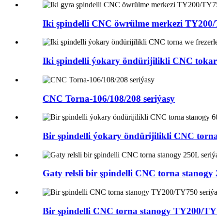
Iki şpindelli CNC öwrülme merkezi TY200/
Iki şpindelli ýokary öndürijilikli CNC toka
CNC Torna-106/108/208 seriýasy
Bir şpindelli ýokary öndürijilikli CNC torna
Gaty relsli bir şpindelli CNC torna stanogy
Bir şpindelli CNC torna stanogy TY200/TY