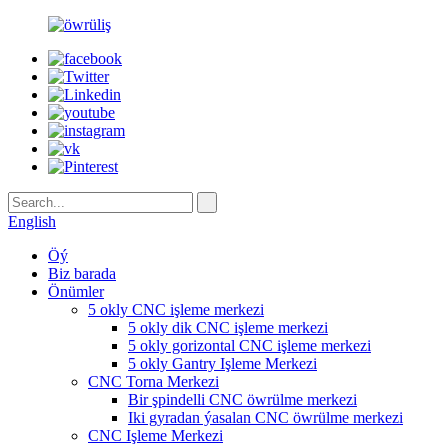
English
Öý
Biz barada
Önümler
5 okly CNC işleme merkezi
5 okly dik CNC işleme merkezi
5 okly gorizontal CNC işleme merkezi
5 okly Gantry Işleme Merkezi
CNC Torna Merkezi
Bir şpindelli CNC öwrülme merkezi
Iki gyradan ýasalan CNC öwrülme merkezi
CNC Işleme Merkezi