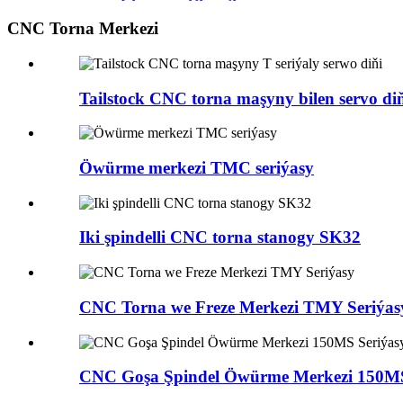
CNC Torna Merkezi
Tailstock CNC torna maşyny bilen servo diňi
Öwürme merkezi TMC seriýasy
Iki şpindelli CNC torna stanogy SK32
CNC Torna we Freze Merkezi TMY Seriýas
CNC Goşa Şpindel Öwürme Merkezi 150MS