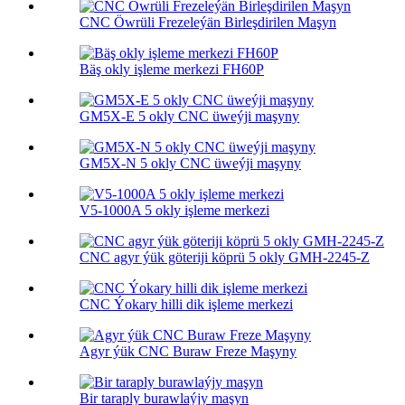
CNC Öwrüli Frezeleýän Birleşdirilen Maşyn
Bäş okly işleme merkezi FH60P
GM5X-E 5 okly CNC üweýji maşyny
GM5X-N 5 okly CNC üweýji maşyny
V5-1000A 5 okly işleme merkezi
CNC agyr ýük göteriji köprü 5 okly GMH-2245-Z
CNC Ýokary hilli dik işleme merkezi
Agyr ýük CNC Buraw Freze Maşyny
Bir taraply burawlaýjy maşyn