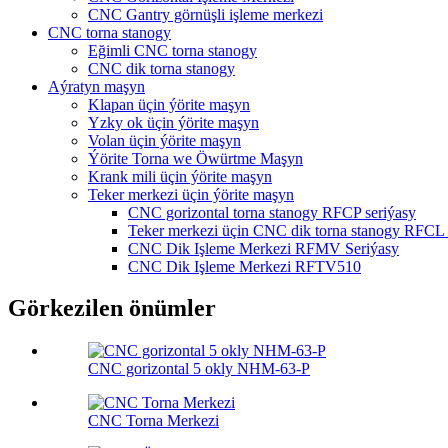
CNC Gantry görnüşli işleme merkezi
CNC torna stanogy
Eğimli CNC torna stanogy
CNC dik torna stanogy
Aýratyn maşyn
Klapan üçin ýörite maşyn
Yzky ok üçin ýörite maşyn
Volan üçin ýörite maşyn
Ýörite Torna we Öwürtme Maşyn
Krank mili üçin ýörite maşyn
Teker merkezi üçin ýörite maşyn
CNC gorizontal torna stanogy RFCP seriýasy
Teker merkezi üçin CNC dik torna stanogy RFCL 
CNC Dik Işleme Merkezi RFMV Seriýasy
CNC Dik Işleme Merkezi RFTV510
Görkezilen önümler
CNC gorizontal 5 okly NHM-63-P
CNC Torna Merkezi