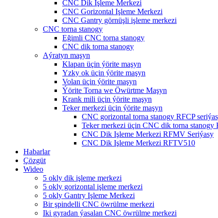
CNC Dik Işleme Merkezi
CNC Gorizontal Işleme Merkezi
CNC Gantry görnüşli işleme merkezi
CNC torna stanogy
Eğimli CNC torna stanogy
CNC dik torna stanogy
Aýratyn maşyn
Klapan üçin ýörite maşyn
Yzky ok üçin ýörite maşyn
Volan üçin ýörite maşyn
Ýörite Torna we Öwürtme Maşyn
Krank mili üçin ýörite maşyn
Teker merkezi üçin ýörite maşyn
CNC gorizontal torna stanogy RFCP seriýa
Teker merkezi üçin CNC dik torna stanogy
CNC Dik Işleme Merkezi RFMV Seriýasy
CNC Dik Işleme Merkezi RFTV510
Habarlar
Çözgüt
Wideo
5 okly dik işleme merkezi
5 okly gorizontal işleme merkezi
5 okly Gantry Işleme Merkezi
Bir şpindelli CNC öwrülme merkezi
Iki gyradan ýasalan CNC öwrülme merkezi