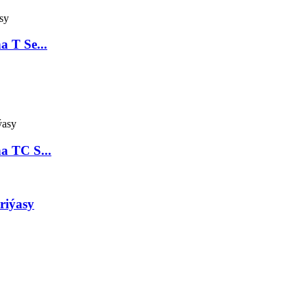
a T Se...
a TC S...
riýasy