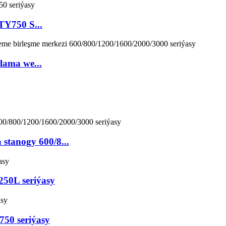
TY750 S...
rlama we...
 stanogy 600/8...
 250L seriýasy
750 seriýasy