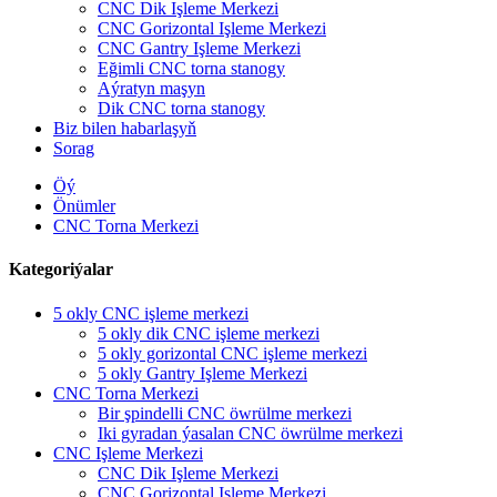
CNC Dik Işleme Merkezi
CNC Gorizontal Işleme Merkezi
CNC Gantry Işleme Merkezi
Eğimli CNC torna stanogy
Aýratyn maşyn
Dik CNC torna stanogy
Biz bilen habarlaşyň
Sorag
Öý
Önümler
CNC Torna Merkezi
Kategoriýalar
5 okly CNC işleme merkezi
5 okly dik CNC işleme merkezi
5 okly gorizontal CNC işleme merkezi
5 okly Gantry Işleme Merkezi
CNC Torna Merkezi
Bir şpindelli CNC öwrülme merkezi
Iki gyradan ýasalan CNC öwrülme merkezi
CNC Işleme Merkezi
CNC Dik Işleme Merkezi
CNC Gorizontal Işleme Merkezi