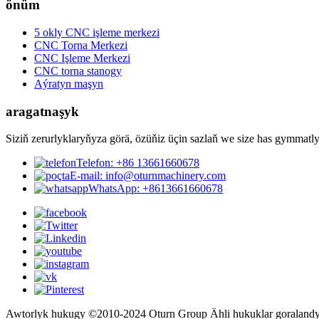
önüm
5 okly CNC işleme merkezi
CNC Torna Merkezi
CNC Işleme Merkezi
CNC torna stanogy
Aýratyn maşyn
aragatnaşyk
Siziň zerurlyklaryňyza görä, özüňiz üçin sazlaň we size has gymmatl
Telefon: +86 13661660678
E-mail: info@oturnmachinery.com
WhatsApp: +8613661660678
Awtorlyk hukugy ©2010-2024 Oturn Group Ähli hukuklar goralandy