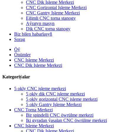
CNC Dik Işleme Merkezi
CNC Gorizontal Işleme Merkezi
CNC Gantry Işleme Merkezi
Eğimli CNC torna stanogy
Aýratyn maşyn
Dik CNC torna stanogy
Biz bilen habarlaşyň
Sorag
Öý
Önümler
CNC Işleme Merkezi
CNC Dik Işleme Merkezi
Kategoriýalar
5 okly CNC işleme merkezi
5 okly dik CNC işleme merkezi
5 okly gorizontal CNC işleme merkezi
5 okly Gantry Işleme Merkezi
CNC Torna Merkezi
Bir şpindelli CNC öwrülme merkezi
Iki gyradan ýasalan CNC öwrülme merkezi
CNC Işleme Merkezi
CNC Dik Işleme Merkezi