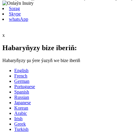
Sorag
Skype
whatsApp
x
Habaryňyzy bize iberiň:
Habaryňyzy şu ýere ýazyň we bize iberiň
English
French
German
Portuguese
Spanish
Russian
Japanese
Korean
Arabic
Irish
Greek
Turkish