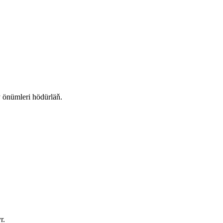
y önümleri hödürläň.
r.