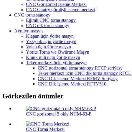
CNC Gorizontal Işleme Merkezi
CNC Gantry görnüşli işleme merkezi
CNC torna stanogy
Eğimli CNC torna stanogy
CNC dik torna stanogy
Aýratyn maşyn
Klapan üçin ýörite maşyn
Yzky ok üçin ýörite maşyn
Volan üçin ýörite maşyn
Ýörite Torna we Öwürtme Maşyn
Krank mili üçin ýörite maşyn
Teker merkezi üçin ýörite maşyn
CNC gorizontal torna stanogy RFCP seriýasy
Teker merkezi üçin CNC dik torna stanogy RFCL 
CNC Dik Işleme Merkezi RFMV Seriýasy
CNC Dik Işleme Merkezi RFTV510
Görkezilen önümler
CNC gorizontal 5 okly NHM-63-P
CNC Torna Merkezi