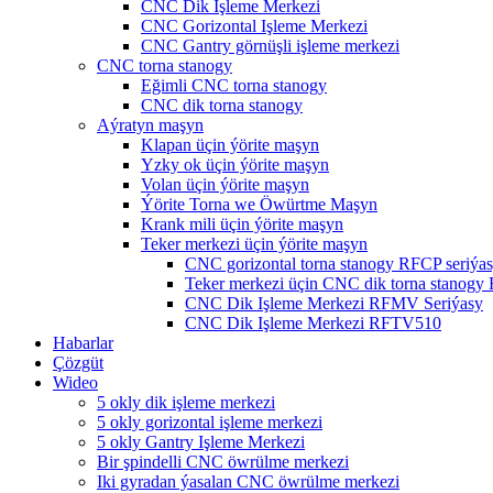
CNC Dik Işleme Merkezi
CNC Gorizontal Işleme Merkezi
CNC Gantry görnüşli işleme merkezi
CNC torna stanogy
Eğimli CNC torna stanogy
CNC dik torna stanogy
Aýratyn maşyn
Klapan üçin ýörite maşyn
Yzky ok üçin ýörite maşyn
Volan üçin ýörite maşyn
Ýörite Torna we Öwürtme Maşyn
Krank mili üçin ýörite maşyn
Teker merkezi üçin ýörite maşyn
CNC gorizontal torna stanogy RFCP seriýa
Teker merkezi üçin CNC dik torna stanogy
CNC Dik Işleme Merkezi RFMV Seriýasy
CNC Dik Işleme Merkezi RFTV510
Habarlar
Çözgüt
Wideo
5 okly dik işleme merkezi
5 okly gorizontal işleme merkezi
5 okly Gantry Işleme Merkezi
Bir şpindelli CNC öwrülme merkezi
Iki gyradan ýasalan CNC öwrülme merkezi