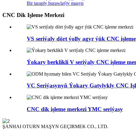
Bir taraply burawlaýjy maşyn
CNC Dik Işleme Merkezi
VS seriýaly dört ýolly agyr ýük CNC işleme 
Ýokary berklikli V seriýaly CNC işleme mer
VC Seriýasynyň Ýokary Gatylykly CNC Işle
CNC dik işleme merkezi YMC seriýasy
ŞANHAI OTURN MAŞYN GEÇIRMEK CO., LTD.