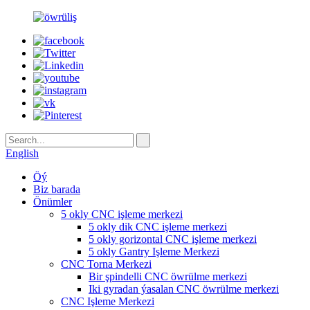
English
Öý
Biz barada
Önümler
5 okly CNC işleme merkezi
5 okly dik CNC işleme merkezi
5 okly gorizontal CNC işleme merkezi
5 okly Gantry Işleme Merkezi
CNC Torna Merkezi
Bir şpindelli CNC öwrülme merkezi
Iki gyradan ýasalan CNC öwrülme merkezi
CNC Işleme Merkezi