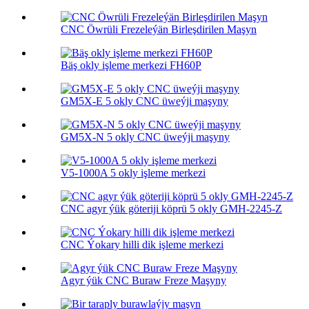
CNC Öwrüli Frezeleýän Birleşdirilen Maşyn
Bäş okly işleme merkezi FH60P
GM5X-E 5 okly CNC üweýji maşyny
GM5X-N 5 okly CNC üweýji maşyny
V5-1000A 5 okly işleme merkezi
CNC agyr ýük göteriji köprü 5 okly GMH-2245-Z
CNC Ýokary hilli dik işleme merkezi
Agyr ýük CNC Buraw Freze Maşyny