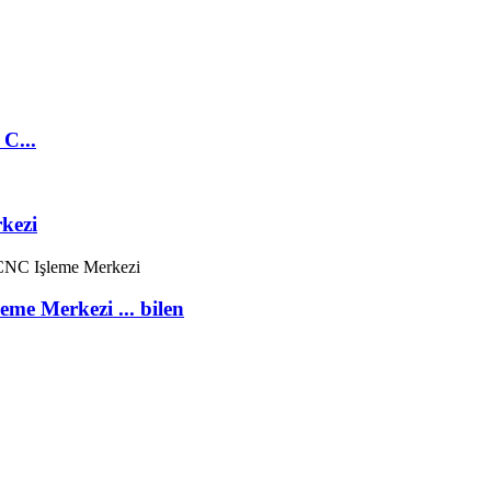
C...
kezi
me Merkezi ... bilen